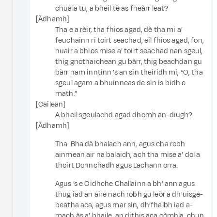
chuala tu, a bheil tè as fheàrr leat?
[Àdhamh]
Tha e a rèir, tha fhios agad, dè tha mi a’
feuchainn ri toirt seachad, eil fhios agad, fon,
nuair a bhios mise a’ toirt seachad nan sgeul,
thig gnothaichean gu bàrr, thig beachdan gu
bàrr nam inntinn ’s an sin theiridh mi, “O, tha
sgeul agam a bhuinneas de sin is bidh e
math.”
[Cailean]
A bheil sgeulachd agad dhomh an-diugh?
[Àdhamh]
Tha. Bha dà bhalach ann, agus cha robh
ainmean air na balaich, ach tha mise a’ dol a
thoirt Donnchadh agus Lachann orra.
Agus ’s e Oidhche Challainn a bh’ ann agus
thug iad an aire nach robh gu leòr a dh’uisge-
beatha aca, agus mar sin, dh’fhalbh iad a-
mach às a’ bhaile, an dithis aca còmhla, chun