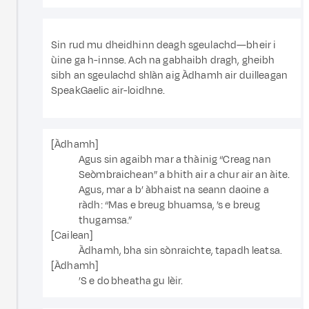
Sin rud mu dheidhinn deagh sgeulachd—bheir i
ùine ga h-innse. Ach na gabhaibh dragh, gheibh
sibh an sgeulachd shlàn aig Àdhamh air duilleagan
SpeakGaelic air-loidhne.
[Àdhamh]
Agus sin agaibh mar a thàinig “Creag nan
Seòmbraichean” a bhith air a chur air an àite.
Agus, mar a b’ àbhaist na seann daoine a
ràdh: “Mas e breug bhuamsa, ’s e breug
thugamsa.”
[Cailean]
Àdhamh, bha sin sònraichte, tapadh leatsa.
[Àdhamh]
’S e do bheatha gu lèir.