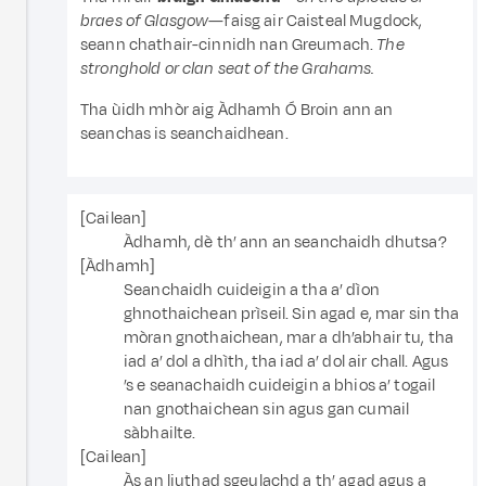
braes of Glasgow
—faisg air Caisteal Mugdock,
seann chathair-cinnidh nan Greumach.
The
stronghold or clan seat of the Grahams.
Tha ùidh mhòr aig Àdhamh Ó Broin ann an
seanchas is seanchaidhean.
[Cailean]
Àdhamh, dè th’ ann an seanchaidh dhutsa?
[Àdhamh]
Seanchaidh cuideigin a tha a’ dìon
ghnothaichean prìseil. Sin agad e, mar sin tha
mòran gnothaichean, mar a dh’abhair tu, tha
iad a’ dol a dhìth, tha iad a’ dol air chall. Agus
’s e seanachaidh cuideigin a bhios a’ togail
nan gnothaichean sin agus gan cumail
sàbhailte.
[Cailean]
Às an liuthad sgeulachd a th’ agad agus a