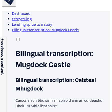
Dashboard
Storytelling
Lending spice to a story
Bilingual transcription: Mugdock Castle
+ see lesson content
Bilingual transcription:
Mugdock Castle
Bilingual transcription: Caisteal
Mhugdock
Carson nach tèid sinn air splaoid ann an cuideachd
Chaluim MhicIlleathain?