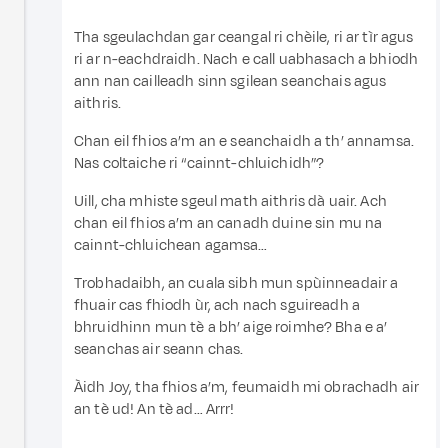
Tha sgeulachdan gar ceangal ri chèile, ri ar tìr agus
ri ar n-eachdraidh. Nach e call uabhasach a bhiodh
ann nan cailleadh sinn sgilean seanchais agus
aithris.
Chan eil fhios a’m an e seanchaidh a th’ annamsa.
Nas coltaiche ri “cainnt-chluichidh”?
Uill, cha mhiste sgeul math aithris dà uair. Ach
chan eil fhios a’m an canadh duine sin mu na
cainnt-chluichean agamsa…
Trobhadaibh, an cuala sibh mun spùinneadair a
fhuair cas fhiodh ùr, ach nach sguireadh a
bhruidhinn mun tè a bh’ aige roimhe? Bha e a’
seanchas air seann chas.
Àidh Joy, tha fhios a’m, feumaidh mi obrachadh air
an tè ud! An tè ad… Arrr!