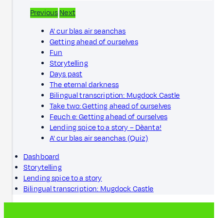
Previous
Next
A' cur blas air seanchas
Getting ahead of ourselves
Fun
Storytelling
Days past
The eternal darkness
Bilingual transcription: Mugdock Castle
Take two: Getting ahead of ourselves
Feuch e: Getting ahead of ourselves
Lending spice to a story – Dèanta!
A' cur blas air seanchas (Quiz)
Dashboard
Storytelling
Lending spice to a story
Bilingual transcription: Mugdock Castle