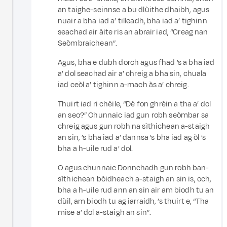
an taighe-seinnse a bu dlùithe dhaibh, agus
nuair a bha iad a’ tilleadh, bha iad a’ tighinn
seachad air àite ris an abrair iad, “Creag nan
Seòmbraichean”.
Agus, bha e dubh dorch agus fhad ’s a bha iad
a’ dol seachad air a’ chreig a bha sin, chuala
iad ceòl a’ tighinn a-mach às a’ chreig.
Thuirt iad ri chèile, “Dè fon ghrèin a tha a’ dol
an seo?” Chunnaic iad gun robh seòmbar sa
chreig agus gun robh na sìthichean a-staigh
an sin, ’s bha iad a’ dannsa ’s bha iad ag òl ’s
bha a h-uile rud a’ dol.
O agus chunnaic Donnchadh gun robh ban-
sìthichean bòidheach a-staigh an sin is, och,
bha a h-uile rud ann an sin air am biodh tu an
dùil, am biodh tu ag iarraidh, ’s thuirt e, “Tha
mise a’ dol a-staigh an sin”.