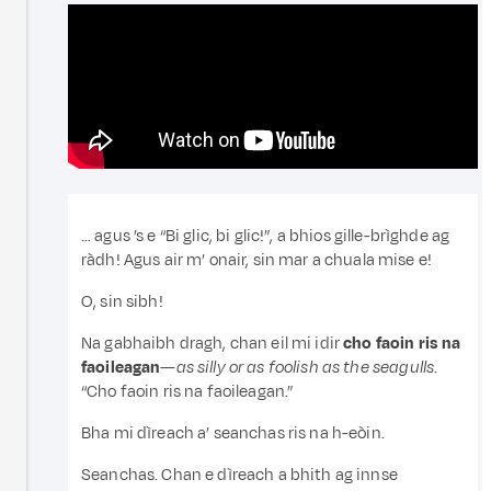
… agus ’s e “Bi glic, bi glic!”, a bhios gille-brìghde ag
ràdh! Agus air m’ onair, sin mar a chuala mise e!
O, sin sibh!
Na gabhaibh dragh, chan eil mi idir
cho faoin ris na
faoileagan
—
as silly or as foolish as the seagulls
.
“Cho faoin ris na faoileagan.”
Bha mi dìreach a’ seanchas ris na h-eòin.
Seanchas. Chan e dìreach a bhith ag innse