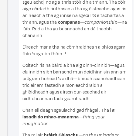
sgeulachd, no ag aithris stòiridh a th’ ann. Tha còir
aige còrdadh riuthasan a tha ag èisteachd agus ris
an neach a tha ag innse na sgeòil. ’S e tachartas a
th’ ann, agus tha
companas
—
companionship
—na
lùib. Rud a tha gu buannachd an dà thaobh,
chanainn.
Dìreach mar a tha na còmhraidhean a bhios agam
fhìn ’s agaibh fhèin…!
Coltach ris na bàird a bha aig cinn-cinnidh—agus
cluinnidh sibh barrachd mun deidhinn sin ann am
prògram fichead ’s a dhà—bhiodh seanchaidhean
tric air am fastadh airson eachdraidh a
ghlèidheadh agus airson cur-seachad air
oidhcheannan fada geamhraidh.
Chan eil deagh sgeulachd gad fhàgail. Tha i
a’
lasadh do mhac-meanmna
—
firing your
imagination
.
Tha mi air
bràigh Ghlaschu
—
on the uploads or